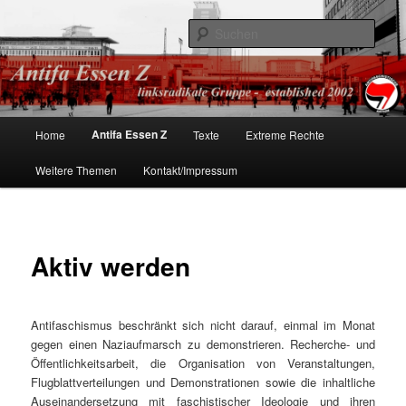
linksradikale Gruppe – established 2002
Such
Antifa Essen
Hauptmenü
Antifa Essen Z
Home
Texte
Extreme Rechte
Zum
Weitere Themen
Kontakt/Impressum
Inhalt
wechseln
Aktiv werden
Antifaschismus beschränkt sich nicht darauf, einmal im Monat
gegen einen Naziaufmarsch zu demonstrieren. Recherche- und
Öffentlichkeitsarbeit, die Organisation von Veranstaltungen,
Flugblattverteilungen und Demonstrationen sowie die inhaltliche
Auseinandersetzung mit faschistischer Ideologie und ihren