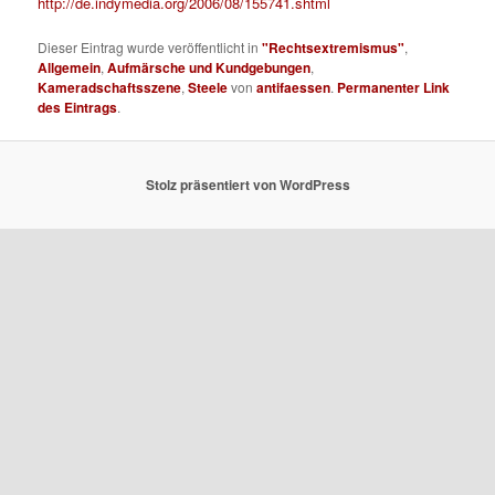
http://de.indymedia.org/2006/08/155741.shtml
Dieser Eintrag wurde veröffentlicht in
"Rechtsextremismus"
,
Allgemein
,
Aufmärsche und Kundgebungen
,
Kameradschaftsszene
,
Steele
von
antifaessen
.
Permanenter Link
des Eintrags
.
Stolz präsentiert von WordPress