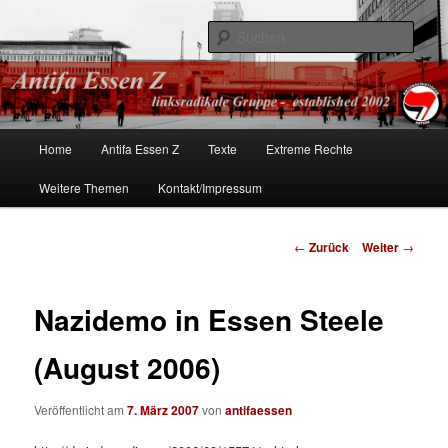
linksradikale Gruppe – established 2002
Such
Antifa Essen
Hauptmenü
Home
Antifa Essen Z
Texte
Extreme Rechte
Zum
Weitere Themen
Kontakt/Impressum
Inhalt
wechseln
Beitrags-
←
Zurück
Weiter
→
Navigation
Nazidemo in Essen Steele
(August 2006)
Veröffentlicht am
7. März 2007
von
antifaessen