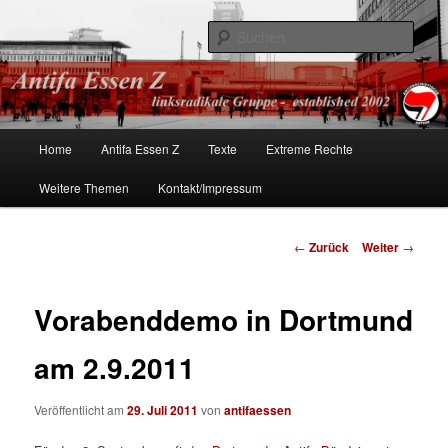
linksradikale Gruppe – established 2002
Such
Antifa Essen
Hauptmenü
Home
Antifa Essen Z
Texte
Extreme Rechte
Zum
Weitere Themen
Kontakt/Impressum
Inhalt
wechseln
Beitrags-
←
Zurück
Weiter
→
Navigation
Vorabenddemo in Dortmund
am 2.9.2011
Veröffentlicht am
29. Juli 2011
von
antifaessen