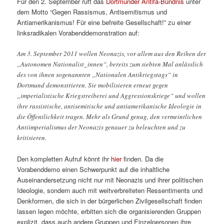
Für den 2. September ruft das
Dortmunder Antifa-Bündnis
unter
dem Motto “Gegen Rassismus, Antisemitismus und
Antiamerikanismus! Für eine befreite Gesellschaft!” zu einer
linksradikalen Vorabenddemonstration auf:
Am 3. September 2011 wollen Neonazis, vor allem aus den Reihen der
„Autonomen Nationalist_innen“, bereits zum siebten Mal anlässlich
des von ihnen sogenannten „Nationalen Antikriegstags“ in
Dortmund demonstrieren. Sie mobilisieren erneut gegen
„imperialistische Kriegstreiberei und Aggressionskriege“ und wollen
ihre rassistische, antisemitische und antiamerikanische Ideologie in
die Öffentlichkeit tragen. Mehr als Grund genug, den vermeintlichen
Antiimperialismus der Neonazis genauer zu beleuchten und zu
kritisieren.
Den kompletten Aufruf könnt ihr
hier
finden. Da die
Vorabenddemo einen Schwerpunkt auf die inhaltliche
Auseinandersetzung nicht nur mit Neonazis und ihrer politischen
Ideologie, sondern auch mit weitverbreiteten Ressentiments und
Denkformen, die sich in der bürgerlichen Zivilgesellschaft finden
lassen legen möchte, erbitten sich die organisierenden Gruppen
explizit, dass auch andere Gruppen und Einzelpersonen ihre