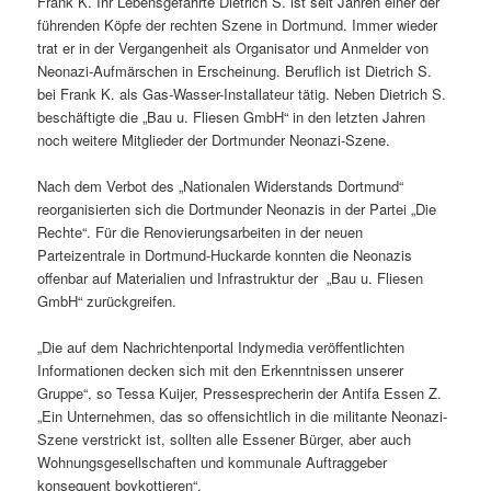
Frank K. Ihr Lebensgefährte Dietrich S. ist seit Jahren einer der
führenden Köpfe der rechten Szene in Dortmund. Immer wieder
trat er in der Vergangenheit als Organisator und Anmelder von
Neonazi-Aufmärschen in Erscheinung. Beruflich ist Dietrich S.
bei Frank K. als Gas-Wasser-Installateur tätig. Neben Dietrich S.
beschäftigte die „Bau u. Fliesen GmbH“ in den letzten Jahren
noch weitere Mitglieder der Dortmunder Neonazi-Szene.
Nach dem Verbot des „Nationalen Widerstands Dortmund“
reorganisierten sich die Dortmunder Neonazis in der Partei „Die
Rechte“. Für die Renovierungsarbeiten in der neuen
Parteizentrale in Dortmund-Huckarde konnten die Neonazis
offenbar auf Materialien und Infrastruktur der „Bau u. Fliesen
GmbH“ zurückgreifen.
„Die auf dem Nachrichtenportal Indymedia veröffentlichten
Informationen decken sich mit den Erkenntnissen unserer
Gruppe“, so Tessa Kuijer, Pressesprecherin der Antifa Essen Z.
„Ein Unternehmen, das so offensichtlich in die militante Neonazi-
Szene verstrickt ist, sollten alle Essener Bürger, aber auch
Wohnungsgesellschaften und kommunale Auftraggeber
konsequent boykottieren“.