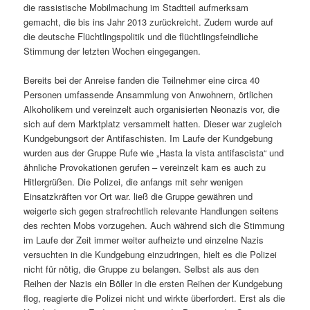
die rassistische Mobilmachung im Stadtteil aufmerksam
gemacht, die bis ins Jahr 2013 zurückreicht. Zudem wurde auf
die deutsche Flüchtlingspoliti
k und die flüchtlingsfeindliche
Stimmung der letzten Wochen eingegangen.
Bereits bei der Anreise fanden die Teilnehmer eine circa 40
Personen umfassende Ansammlung von Anwohnern, örtlichen
Alkoholikern und vereinzelt auch organisierten Neonazis vor, die
sich auf dem Marktplatz versammelt hatten. Dieser war zugleich
Kundgebungsort der Antifaschisten. Im Laufe der Kundgebung
wurden aus der Gruppe Rufe wie „Hasta la vista antifascista“ und
ähnliche Provokationen gerufen – vereinzelt kam es auch zu
Hitlergrüßen. Die Polizei, die anfangs mit sehr wenigen
Einsatzkräften vor Ort war. ließ die Gruppe gewähren und
weigerte sich gegen strafrechtlich relevante Handlungen seitens
des rechten Mobs vorzugehen. Auch während sich die Stimmung
im Laufe der Zeit immer weiter aufheizte und einzelne Nazis
versuchten in die Kundgebung einzudringen, hielt es die Polizei
nicht für nötig, die Gruppe zu belangen. Selbst als aus den
Reihen der Nazis ein Böller in die ersten Reihen der Kundgebung
flog, reagierte die Polizei nicht und wirkte überfordert. Erst als die