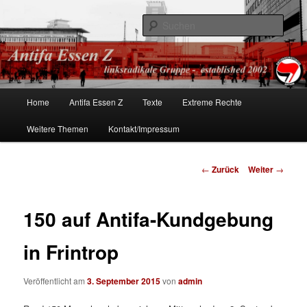
linksradikale Gruppe – established 2002
Such
Antifa Essen
Hauptmenü
Home
Antifa Essen Z
Texte
Extreme Rechte
Zum
Weitere Themen
Kontakt/Impressum
Inhalt
wechseln
Beitrags-
←
Zurück
Weiter
→
Navigation
150 auf Antifa-Kundgebung
in Frintrop
Veröffentlicht am
3. September 2015
von
admin