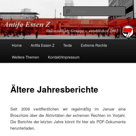
linksradikale Gruppe – established 2002
Such
Antifa Essen
Hauptmenü
Home
Antifa Essen Z
Texte
Extreme Rechte
Zum
Weitere Themen
Kontakt/Impressum
Inhalt
wechseln
Ältere Jahresberichte
Seit 2009 veröffentlichen wir regelmäßig im Januar eine
Broschüre über die Aktivitäten der extremen Rechten im Vorjahr.
Die Berichte der letzten Jahre könnt Ihr hier als PDF-Dokumente
herunterladen.