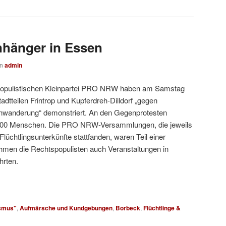
hänger in Essen
on
admin
populistischen Kleinpartei PRO NRW haben am Samstag
adtteilen Frintrop und Kupferdreh-Dilldorf „gegen
nwanderung“ demonstriert. An den Gegenprotesten
bis 100 Menschen. Die PRO NRW-Versammlungen, die jeweils
Flüchtlingsunterkünfte stattfanden, waren Teil einer
hmen die Rechtspopulisten auch Veranstaltungen in
hrten.
smus"
,
Aufmärsche und Kundgebungen
,
Borbeck
,
Flüchtlinge &