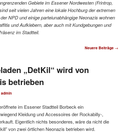
 angrenzenden Gebiete im Essener Nordwesten (Frintrop,
sind seit vielen Jahren eine lokale Hochburg der extremen
er der NPD und einige parteiunabhängige Neonazis wohnen
raffitis und Aufklebern, aber auch mit Kundgebungen und
Präsenz im Stadtteil.
Neuere Beiträge
→
aden „DetKil“ wird von
s betrieben
n
admin
öffnete im Essener Stadtteil Borbeck ein
wiegend Kleidung und Accessoires der Rockabilly-,
kauft. Eigentlich nichts besonderes, wäre da nicht die
ill” von zwei örtlichen Neonazis betrieben wird.