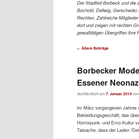
Der Stadtteil Borbeck und die
Bochold, Dellwig, Gerschede) 
wechseln
Rechten. Zahlreiche Mitglied
dort und zeigen mit rechten G
gewalttätigen Übergriffen ihre 
Beitrags-
←
Ältere Beiträge
Navigation
Borbecker Model
Essener Neonazi
Veröffentlicht am
7. Januar 2014
vo
Im März vergangenen Jahres er
Bekleidungsgeschäft, das über
Horrorpunk- und Emo-Kultur ver
Tatsache, dass der Laden “Detk