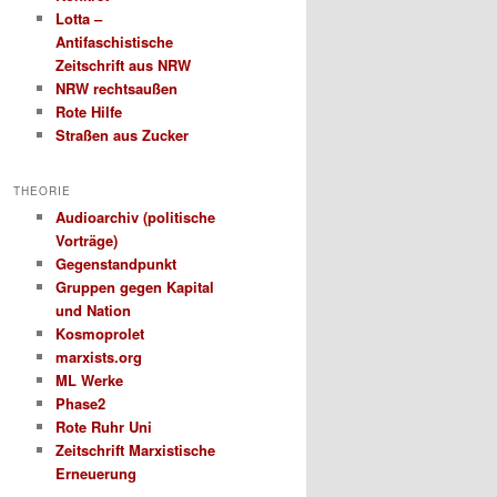
Lotta –
Antifaschistische
Zeitschrift aus NRW
NRW rechtsaußen
Rote Hilfe
Straßen aus Zucker
THEORIE
Audioarchiv (politische
Vorträge)
Gegenstandpunkt
Gruppen gegen Kapital
und Nation
Kosmoprolet
marxists.org
ML Werke
Phase2
Rote Ruhr Uni
Zeitschrift Marxistische
Erneuerung