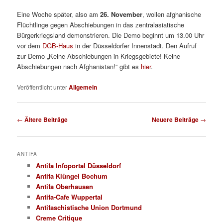
Eine Woche später, also am
26. November
, wollen afghanische
Flüchtlinge gegen Abschiebungen in das zentralasiatische
Bürgerkriegsland demonstrieren. Die Demo beginnt um 13.00 Uhr
vor dem
DGB-Haus
in der Düsseldorfer Innenstadt. Den Aufruf
zur Demo „Keine Abschiebungen in Kriegsgebiete! Keine
Abschiebungen nach Afghanistan!“ gibt es
hier
.
Veröffentlicht unter
Allgemein
Beitrags-
←
Ältere Beiträge
Neuere Beiträge
→
Navigation
ANTIFA
Antifa Infoportal Düsseldorf
Antifa Klüngel Bochum
Antifa Oberhausen
Antifa-Cafe Wuppertal
Antifaschistische Union Dortmund
Creme Critique