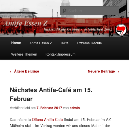
linksradikale Gruppe – established 2002
Such
Antifa Essen
Hauptmenü
Home
Antifa Essen Z
Texte
Extreme Rechte
Zum
Zum
Weitere Themen
Kontakt/Impressum
Inhalt
sekundären
wechseln
Inhalt
Beitrags-
←
Ältere Beiträge
Neuere Beiträge
→
Navigation
wechseln
Nächstes Antifa-Café am 15.
Februar
Veröffentlicht am
7. Februar 2017
von
admin
Das nächste
Offene Antifa-Café
findet am 15. Februar im AZ
Mülheim statt. Im Vortrag werden wir uns dieses Mal mit der